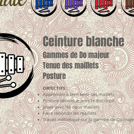
Ceinture blanche
Gammes de Do majeur
Tenue des maillets
Posture
OBJECTIFS :
Apprendre à bien tenir ses maillets
Posture détendue avec le dos droit
Jouer avec les deux maillets
Faire rebondir les maillets
Travail mélodique sur la gamme de Do maje